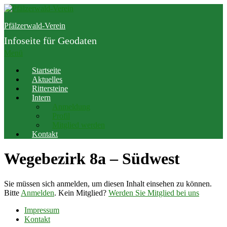
Zum
Inhalt
Pfälzerwald-Verein
springen
Infoseite für Geodaten
Menü
Startseite
Aktuelles
Rittersteine
Intern
Anmeldung
Profil
Mitglied werden
Kontakt
Wegebezirk 8a – Südwest
Sie müssen sich anmelden, um diesen Inhalt einsehen zu können.
Bitte
Anmelden
. Kein Mitglied?
Werden Sie Mitglied bei uns
Impressum
Kontakt