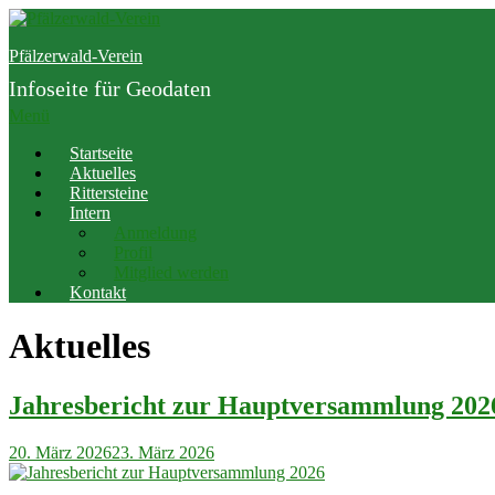
Zum
Inhalt
Pfälzerwald-Verein
springen
Infoseite für Geodaten
Menü
Startseite
Aktuelles
Rittersteine
Intern
Anmeldung
Profil
Mitglied werden
Kontakt
Aktuelles
Jahresbericht zur Hauptversammlung 202
20. März 2026
23. März 2026