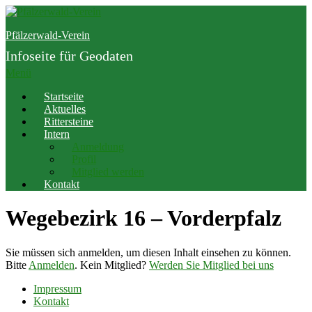
Zum
Inhalt
Pfälzerwald-Verein
springen
Infoseite für Geodaten
Menü
Startseite
Aktuelles
Rittersteine
Intern
Anmeldung
Profil
Mitglied werden
Kontakt
Wegebezirk 16 – Vorderpfalz
Sie müssen sich anmelden, um diesen Inhalt einsehen zu können.
Bitte
Anmelden
. Kein Mitglied?
Werden Sie Mitglied bei uns
Impressum
Kontakt