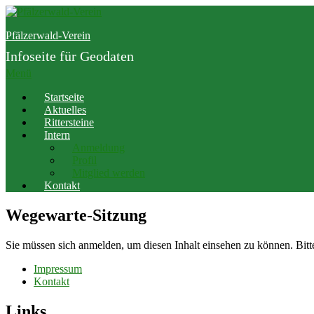
Zum
Inhalt
Pfälzerwald-Verein
springen
Infoseite für Geodaten
Menü
Startseite
Aktuelles
Rittersteine
Intern
Anmeldung
Profil
Mitglied werden
Kontakt
Wegewarte-Sitzung
Sie müssen sich anmelden, um diesen Inhalt einsehen zu können. Bit
Impressum
Kontakt
Links