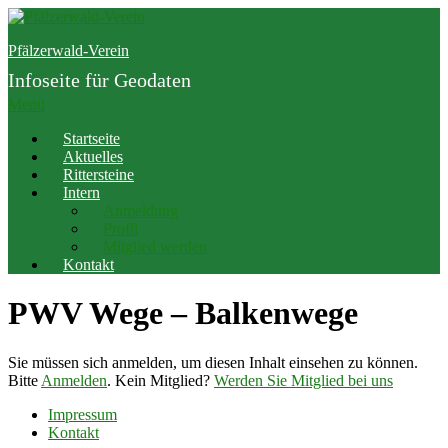
Zum
Inhalt
Pfälzerwald-Verein
springen
Infoseite für Geodaten
Menü
Startseite
Aktuelles
Rittersteine
Intern
Anmeldung
Profil
Mitglied werden
Kontakt
PWV Wege – Balkenwege
Sie müssen sich anmelden, um diesen Inhalt einsehen zu können.
Bitte
Anmelden
. Kein Mitglied?
Werden Sie Mitglied bei uns
Impressum
Kontakt